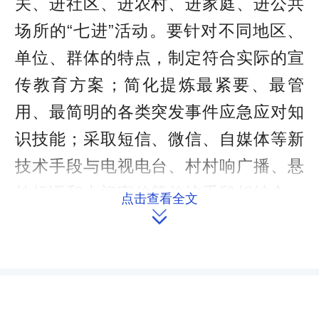
关、进社区、进农村、进家庭、进公共
场所的“七进”活动。要针对不同地区、
单位、群体的特点，制定符合实际的宣
传教育方案；简化提炼最紧要、最管
用、最简明的各类突发事件应急应对知
识技能；采取短信、微信、自媒体等新
技术手段与电视电台、村村响广播、悬
挂标语和上门宣传等传统手段相结合，
点击查看全文
增强宣传普及的针对性、有效性和知晓

率，不断提高人民群众安全防范意识和
自救互救能力。
加强监测预警能力建设。受地方财