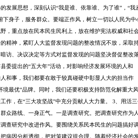
的发展思想，深刻认识“我是谁、依靠谁、为了谁”，“我
俯下身子，服务群众。要端正作风，树立一切以人民为中
视野，重点放在民本民生民利上，放在维护宪法权威和社
子的精神，紧盯人大监督发现问题的整改情况不放，采取
察暗访、决议决定等方式对监督发现的问题坚决督促整改
县委提出的“五大年”活动，对影响经济发展环境的人和
的人和事，我们都要在敢于较真碰硬中彰显人大的担当作
环境最优”品牌。同时，我们还要积极支持防范化解重大
工作，在“三大攻坚战”中充分贡献人大力量。 3、用活三
、群众路线、一身正气。一是调查研究。把调查研究作为
在调查研究中改进作风。要围绕关系民本民生的问题搞好
，把病因分析透彻，把对策建议提合理。随着经济社会的