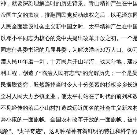
精神，就要深刻理解当时的历史背景。青山精神产生在中
走帝国主义的欺凌，推翻国民党反动政权之后，以毛泽东
国人民全面建设社会主义新中国之时。太平精神产生在中
，以邓小平同志为核心的党中央提出改革开放之初。一个
同志任县委书记的几届县委，为解决澧南30万人口、60
澧人民10年磨一剑，十万民兵开山导河，战天斗地，建
利工程，创造了“临澧人民有志气”的光辉历史；一个是
人民摆脱贫穷，毅然辞掉当时令人十分羡慕的杉板乡乡长
领全村人民大办乡镇企业，使太平村站在了时代的前列和
名不见经传的落后小山村打造成远近闻名的社会主义新农
富奔小康的一面旗帜、全国农村改革开放的一面旗帜，被
现象”、“太平奇迹”。这两种精神有着鲜明的特征和科学的