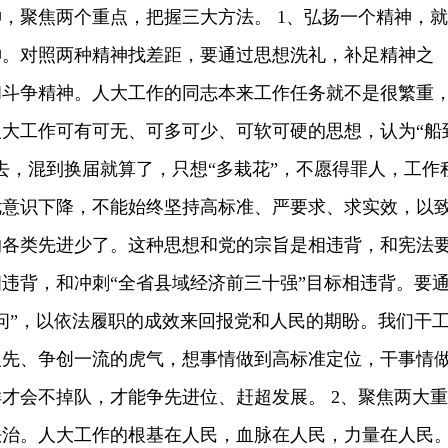
，聚焦两个重点，把握三大方法。 1、弘扬一个精神，就
神。对照两种精神找差距，要通过思想洗礼，补足精神之
和斗争精神。人大工作的同志本来工作任务就不是很繁重
大工作可有可无、可多可少、可软可硬的思想，认为“船
去，混到换届就算了，只想“多栽花”，不愿得罪人，工作
优意识下降，不能始终坚持高标准、严要求、求实效，以
的各类先进少了。这种思想和党的宗旨是相违背，和宪法
违背，和冲刺“全省县域经济前三十强”目标相违背。要
问”，以依法履职的成效来回报党和人民的期盼。我们干
人先、争创一流的虎气，想事情做到高标准定位，干事情
才会不掉队，才能争先进位、赶超发展。 2、聚焦两大重
法治。人大工作的根基在人民，血脉在人民，力量在人民