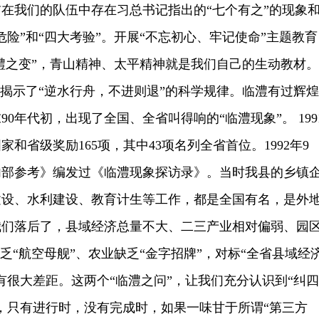
在我们的队伍中存在习总书记指出的“七个有之”的现象
危险”和“四大考验”。开展“不忘初心、牢记使命”主题教育
临澧之变”，青山精神、太平精神就是我们自己的生动教材。
刻揭示了“逆水行舟，不进则退”的科学规律。临澧有过辉煌
90年代初，出现了全国、全省叫得响的“临澧现象”。 199
和省级奖励165项，其中43项名列全省首位。1992年9
内部参考》编发过《临澧现象探访录》。当时我县的乡镇
建设、水利建设、教育计生等工作，都是全国有名，是外
我们落后了，县域经济总量不大、二三产业相对偏弱、园
乏“航空母舰”、农业缺乏“金字招牌”，对标“全省县域经
有很大差距。这两个“临澧之问”，让我们充分认识到“纠四
，只有进行时，没有完成时，如果一味甘于所谓“第三方