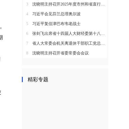
3
沈晓明主持召开2025年度市州和省直行业系统党（工）委书记抓基层党建工作述职评议会议
4
习近平会见芬兰总理奥尔波
5
习近平复信津巴布韦老战士
，
6
张剑飞出席省十四届人大财经委第十八次全体会议
期
7
省人大常委会机关离退休干部职工党总支召开2025年度总结表彰大会
8
沈晓明主持召开省委常委会会议
精
精彩专题
使