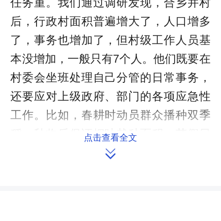
任务重。我们通过调研发现，合乡并村
后，行政村面积普遍增大了，人口增多
了，事务也增加了，但村级工作人员基
本没增加，一般只有7个人。他们既要在
村委会坐班处理自己分管的日常事务，
还要应对上级政府、部门的各项应急性
工作。比如，春耕时动员群众播种双季
稻，秋收后保证烟叶栽种面积，节假日
点击查看全文
四处巡查防范森林火灾，7、8月份应对

防洪抗旱，脱贫攻坚战中要下到相关贫
困户搞脱贫帮扶，污染防治攻坚战中要
严抓秸秆焚烧，平时还要应对包保对象