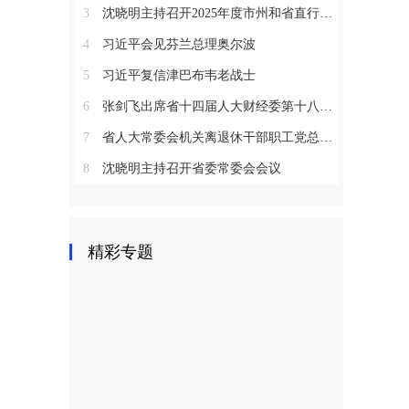
3
沈晓明主持召开2025年度市州和省直行业系统党（工）委书记抓基层党建工作述职评议会议
4
习近平会见芬兰总理奥尔波
5
习近平复信津巴布韦老战士
6
张剑飞出席省十四届人大财经委第十八次全体会议
7
省人大常委会机关离退休干部职工党总支召开2025年度总结表彰大会
8
沈晓明主持召开省委常委会会议
精彩专题