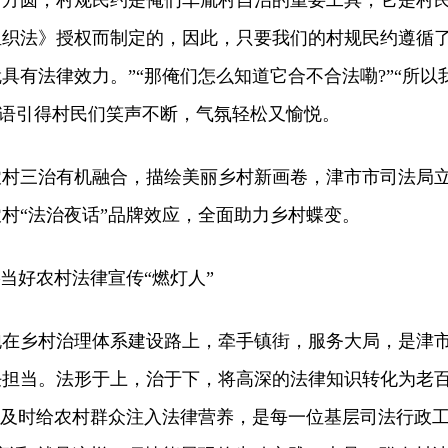
了方圆，村规民约是俺们车胤村自治的重要工具，它是村
组织法》授权而制定的，因此，只要我们的村规民约遵循
具有法律效力。”“那俺们怎么知道它合不合法嘞?”“所以
话语引得村民们笑声不断，气氛轻松又愉悦。
三治有机融合，描绘美丽乡村新画卷，津市市司法局
村“法治夜话”品牌效应，全面助力乡村蝶变。
当好农村法律宣传“燃灯人”
跑在乡村治理体系建设路上，牵手镇街，服务大局，是津
任担当。法形于上，治于下，将高深的法律知识转化为老
，及时给农村群众注入法律营养，是每一位基层司法行政