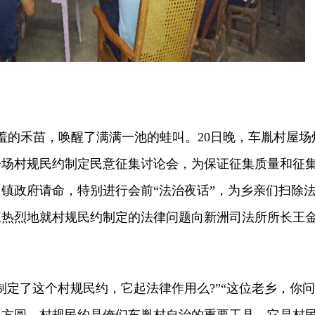
的禾苗，唤醒了满满一池的蛙叫。20日晚，车胤村屋场
一场村规民约制定民意征集讨论会，为保证征集质量和征
镇政府请命，特别进行会前“法治夜话”，为乡亲们扫除
正热烈地就村规民约制定的法律问题向新洲司法所所长王
定了这个村规民约，它起法律作用么?”“这位老乡，你问