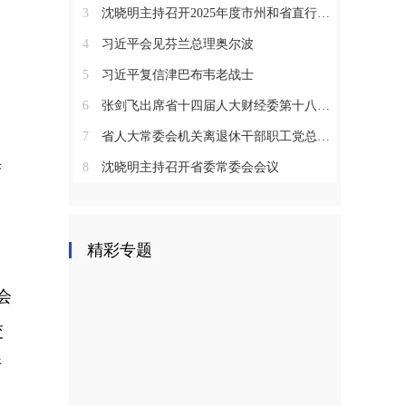
3
沈晓明主持召开2025年度市州和省直行业系统党（工）委书记抓基层党建工作述职评议会议
4
习近平会见芬兰总理奥尔波
5
习近平复信津巴布韦老战士
6
张剑飞出席省十四届人大财经委第十八次全体会议
7
省人大常委会机关离退休干部职工党总支召开2025年度总结表彰大会
8
沈晓明主持召开省委常委会会议
府
精彩专题
会
交
行