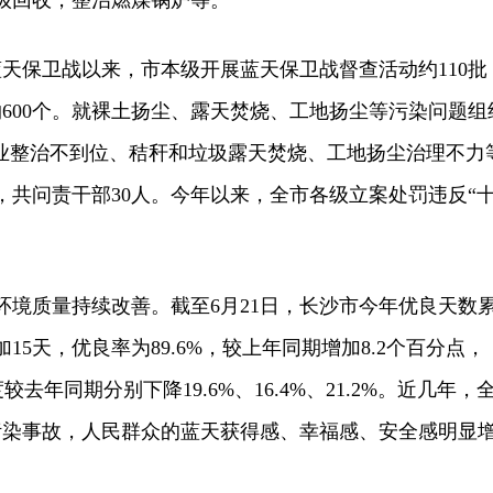
三级回收，整治燃煤锅炉等。
天保卫战以来，市本级开展蓝天保卫战督查活动约110批
600个。就裸土扬尘、露天焚烧、工地扬尘等污染问题组
企业整治不到位、秸秆和垃圾露天焚烧、工地扬尘治理不力
，共问责干部30人。今年以来，全市各级立案处罚违反“
境质量持续改善。截至6月21日，长沙市今年优良天数
加15天，优良率为89.6%，较上年同期增加8.2个百分点，
浓度较去年同期分别下降19.6%、16.4%、21.2%。近几年，
污染事故，人民群众的蓝天获得感、幸福感、安全感明显