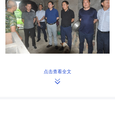
点击查看全文
执法检查现场。

为全面落实《全国人民代表大会常
务委员会关于全面禁止非法野生动物交
易、革除滥食野生动物陋习、切实保障