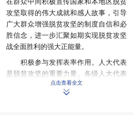
在群众中间积极宣传国家和本地区脱贫
攻坚取得的伟大成就和感人故事，引导
广大群众增强脱贫攻坚的制度自信和必
胜信念，进一步汇聚如期实现脱贫攻坚
战全面胜利的强大正能量。
积极参与发挥表率作用。人大代表
是脱贫攻坚的重要力量。各级人大代表
点击查看全文
要以各种方式积极投入到本地区脱贫攻

坚工作中，助力打赢脱贫攻坚战。在脱
贫攻坚一线的人大代表更要继续发挥模
范带头作用，以饱满的政治热情和工作
干劲，为打赢脱贫攻坚战作出自己的贡