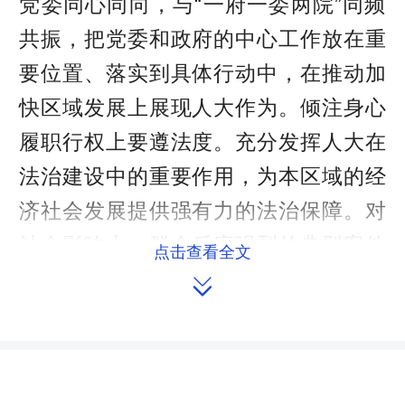
党委同心同向，与“一府一委两院”同频
共振，把党委和政府的中心工作放在重
要位置、落实到具体行动中，在推动加
快区域发展上展现人大作为。倾注身心
履职行权上要遵法度。充分发挥人大在
法治建设中的重要作用，为本区域的经
济社会发展提供强有力的法治保障。对
社会影响大、群众反应强烈的典型案件
点击查看全文
依法进行监督；把听取和审议相关法律

法规实施情况报告作为重点，用好执法
检查“法律巡视”利剑，加大执法检查的
力度，推动法律法规正确有效实施。对