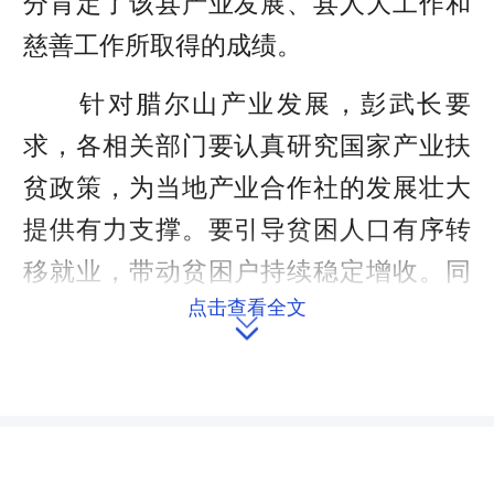
分肯定了该县产业发展、县人大工作和
慈善工作所取得的成绩。
针对腊尔山产业发展，彭武长要
求，各相关部门要认真研究国家产业扶
贫政策，为当地产业合作社的发展壮大
提供有力支撑。要引导贫困人口有序转
移就业，带动贫困户持续稳定增收。同
点击查看全文
时，民营企业要聚焦主业谋发展，按照

互利共赢的原则，确定扶贫产业项与贫
困群众的收益分配模式，不断完善扶贫
产业项目带贫益贫长效机制，切实发挥
扶贫产业项目全面可持续的带动增收作