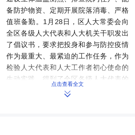
备防护物资、定期开展院落消毒、严格
值班备勤。1月28日，区人大常委会向
全区各级人大代表和人大机关干职发出
了倡议书，要求把投身和参与防控疫情
作为最重大、最紧迫的工作任务，作为
检验人大代表和人大工作者初心使命的
生动实践，得到了全区各级人大代表的
点击查看全文
积极响应，并汇集起了群防群治的强大

力量。
在文艺战线，全国人大代表杜美霜
结合常德丝弦小调创作歌曲，拍成视频