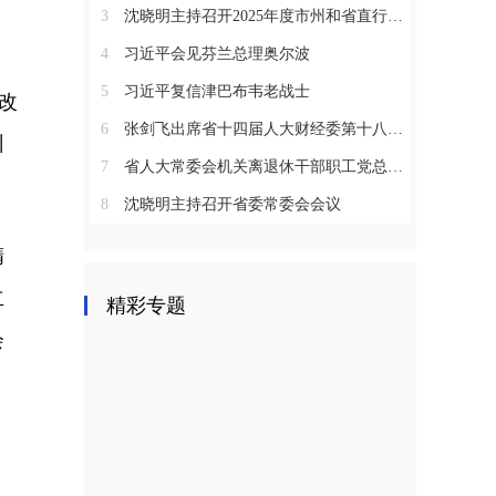
3
沈晓明主持召开2025年度市州和省直行业系统党（工）委书记抓基层党建工作述职评议会议
4
习近平会见芬兰总理奥尔波
5
习近平复信津巴布韦老战士
改
6
张剑飞出席省十四届人大财经委第十八次全体会议
州
7
省人大常委会机关离退休干部职工党总支召开2025年度总结表彰大会
8
沈晓明主持召开省委常委会会议
精
立
精彩专题
会