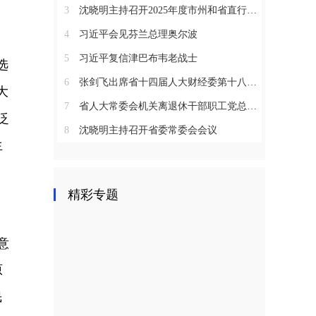
3
沈晓明主持召开2025年度市州和省直行业系统党（工）委书记抓基层党建工作述职评议会议
4
习近平会见芬兰总理奥尔波
5
习近平复信津巴布韦老战士
选
6
张剑飞出席省十四届人大财经委第十八次全体会议
大
7
省人大常委会机关离退休干部职工党总支召开2025年度总结表彰大会
泛
8
沈晓明主持召开省委常委会会议
生
精彩专题
意
原
民