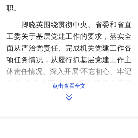
职。
卿晓英围绕贯彻中央、省委和省直
工委关于基层党建工作的要求，落实全
面从严治党责任、完成机关党建工作各
项任务情况，从履行抓基层党建工作主
体责任情况、深入开展“不忘初心、牢记
使命”主题教育情况、落实组织生活情
点击查看全文
况、发挥组织功能情况、抓党风廉政建

设情况以及本支部存在的主要问题，加
强和改进工作的思路与措施等方面亮“成
绩单”、晒“责任单”、列“整改单”。支部