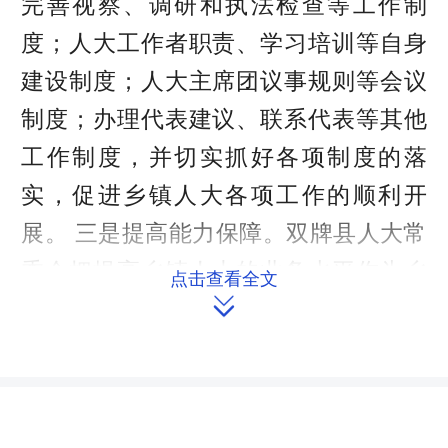
完善视察、调研和执法检查等工作制
度；人大工作者职责、学习培训等自身
建设制度；人大主席团议事规则等会议
制度；办理代表建议、联系代表等其他
工作制度，并切实抓好各项制度的落
实，促进乡镇人大各项工作的顺利开
展。 三是提高能力保障。双牌县人大常
委会把提高乡镇人大的业务水平作为乡
点击查看全文
镇人大能力建设的重要内容：一方面举

办人大干部培训班、以会代训或者组织
外出学习，组织乡镇人大主席和副主席
学习党的十九大、习总书记重要讲话精