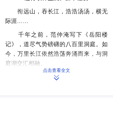
衔远山，吞长江，浩浩汤汤，横无
际涯……
千年之前，范仲淹写下《岳阳楼
记》，道尽气势磅礴的八百里洞庭。如
今，万里长江依然浩荡奔涌而来，与洞
庭湖交汇相融。
点击查看全文
一方洞庭，始终是长江流域生态安

全的重要基础。近日，记者跟随全国人
大常委会办公厅组织的“中华环保世纪
行”采访团来到湖南，实地探访当地水环