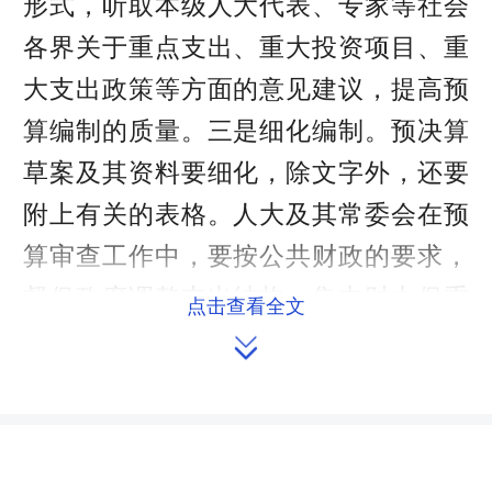
形式，听取本级人大代表、专家等社会
各界关于重点支出、重大投资项目、重
大支出政策等方面的意见建议，提高预
算编制的质量。三是细化编制。预决算
草案及其资料要细化，除文字外，还要
附上有关的表格。人大及其常委会在预
算审查工作中，要按公共财政的要求，
督促政府调整支出结构，集中财力保重
点击查看全文
点、保工资、保运转，合理安排各项事

业支出。同时，必须紧盯国有资本经营
预算，坚持审查监督预算编制的完整
性。要实行部门预算和实行综合财政预