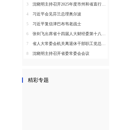
3
沈晓明主持召开2025年度市州和省直行业系统党（工）委书记抓基层党建工作述职评议会议
4
习近平会见芬兰总理奥尔波
5
习近平复信津巴布韦老战士
6
张剑飞出席省十四届人大财经委第十八次全体会议
7
省人大常委会机关离退休干部职工党总支召开2025年度总结表彰大会
8
沈晓明主持召开省委常委会会议
精彩专题