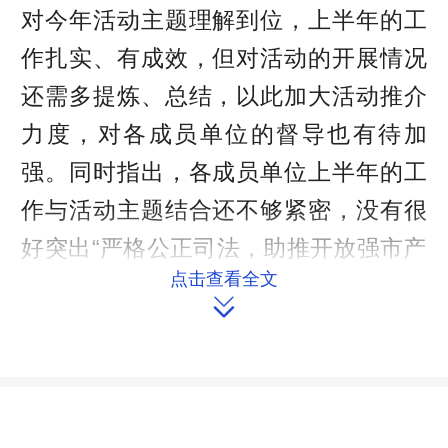
对今年活动主题理解到位，上半年的工
作扎实、有成效，但对活动的开展情况
还需多提炼、总结，以此加大活动推介
力度，对各成员单位的督导也有待加
强。同时指出，各成员单位上半年的工
作与活动主题结合还不够紧密，没有很
好突出“严格公正司法，助推开放强市产
点击查看全文
业立市环境优化”这一活动主题。他要

求，下阶段区活动组委会办公室要加大
对各成员单位开展四项涉企活动的监督
指导，并加快开展涉企案件评查评选工
作，要细化各项工作，使之制度化、常