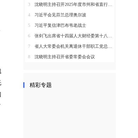
3
沈晓明主持召开2025年度市州和省直行业系统党（工）委书记抓基层党建工作述职评议会议
4
习近平会见芬兰总理奥尔波
5
习近平复信津巴布韦老战士
、
6
张剑飞出席省十四届人大财经委第十八次全体会议
7
省人大常委会机关离退休干部职工党总支召开2025年度总结表彰大会
。
8
沈晓明主持召开省委常委会会议
城
托
精彩专题
国
了