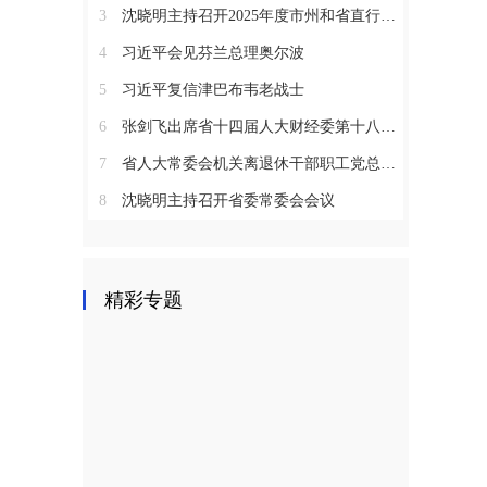
3
沈晓明主持召开2025年度市州和省直行业系统党（工）委书记抓基层党建工作述职评议会议
4
习近平会见芬兰总理奥尔波
5
习近平复信津巴布韦老战士
6
张剑飞出席省十四届人大财经委第十八次全体会议
7
省人大常委会机关离退休干部职工党总支召开2025年度总结表彰大会
8
沈晓明主持召开省委常委会会议
精彩专题