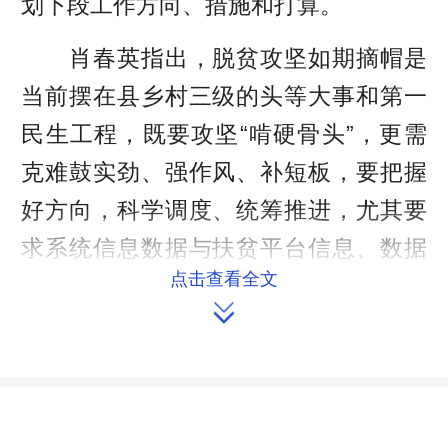
划下段工作方向、措施和打算。
肖春英指出，脱贫攻坚如期摘帽是
当前摆在县乡村三级的头等大事和第一
民生工程，既要攻坚“啃硬骨头”，更需
克难鼓实劲、强作风、补短板，要把握
好方向，科学调度、统筹推进，尤其要
求系统信息数据与扶贫平台信息、数据
点击查看全文
匹配无误；要掌握熟悉政策，加强培

训，扎实细致做好群众工作，切实提高
群众满意度；要突出问题导向和民生导
向，抓重点、抓整改、抓攻坚、抓落
实，最大程度增强贫困群众获得感和幸