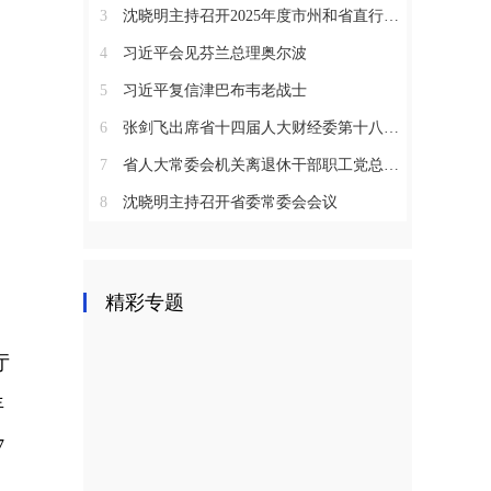
3
沈晓明主持召开2025年度市州和省直行业系统党（工）委书记抓基层党建工作述职评议会议
4
习近平会见芬兰总理奥尔波
5
习近平复信津巴布韦老战士
6
张剑飞出席省十四届人大财经委第十八次全体会议
7
省人大常委会机关离退休干部职工党总支召开2025年度总结表彰大会
8
沈晓明主持召开省委常委会会议
精彩专题
厅
年
7