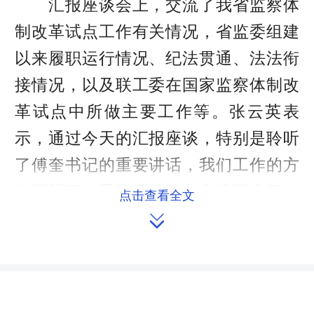
汇报座谈会上，交流了我省监察体
制改革试点工作有关情况，省监委组建
以来履职运行情况、纪法贯通、法法衔
接情况，以及联工委在国家监察体制改
革试点中所做主要工作等。张云英表
示，通过今天的汇报座谈，特别是聆听
了傅奎书记的重要讲话，我们工作的方
向更明了、思路更清了、办法更多了、
点击查看全文
信心更足了。我们将在省委、省人大常

委会党组的坚强领导下，继续认真做好
监察体制改革中法法衔接等服务工作和
省人大常委会人事任免、代表等工作。