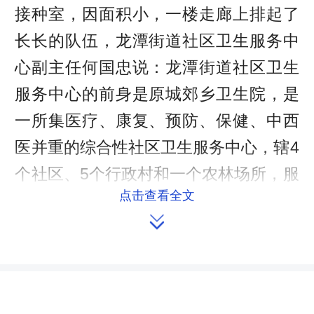
接种室，因面积小，一楼走廊上排起了
长长的队伍，龙潭街道社区卫生服务中
心副主任何国忠说：龙潭街道社区卫生
服务中心的前身是原城郊乡卫生院，是
一所集医疗、康复、预防、保健、中西
医并重的综合性社区卫生服务中心，辖4
个社区、5个行政村和一个农林场所，服
点击查看全文
务人口达10.5万人，而目前的办公楼是

上世纪80年代建设的了，总面积不足
1300平方米，已经不能满足现有人口的
医疗、服务功能了。在仁义镇田湾村卫
生室已经是下午17：00时了，在卫生室