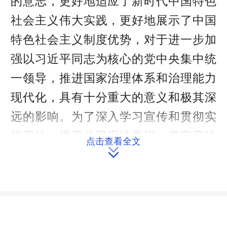
的意志，更好地适应了新时代中国特色
社会主义伟大实践，更好地展示了中国
特色社会主义制度优势，对于进一步加
强以习近平同志为核心的党中央集中统
一领导，推进国家治理体系和治理能力
现代化，具有十分重大的意义和极其深
远的影响。为了深入学习宣传和贯彻实
施宪法，提高公民宪法意识，坚定宪法
点击查看全文

信仰，增强宪法自觉，推动我省各项事
业全面发展，特作以下决议。
一、把宪法确立的国家指导思想落
实到全省政治和社会生活中。
习近平新