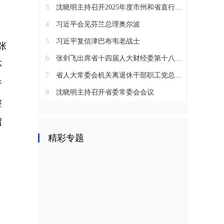
3
沈晓明主持召开2025年度市州和省直行业系统党（工）委书记抓基层党建工作述职评议会议
4
习近平会见芬兰总理奥尔波
5
习近平复信津巴布韦老战士
张
6
张剑飞出席省十四届人大财经委第十八次全体会议
环
7
省人大常委会机关离退休干部职工党总支召开2025年度总结表彰大会
行
8
沈晓明主持召开省委常委会会议
整
召
精彩专题
，