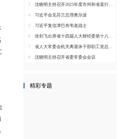
3
沈晓明主持召开2025年度市州和省直行业系统党（工）委书记抓基层党建工作述职评议会议
4
习近平会见芬兰总理奥尔波
5
习近平复信津巴布韦老战士
事
6
张剑飞出席省十四届人大财经委第十八次全体会议
系
7
省人大常委会机关离退休干部职工党总支召开2025年度总结表彰大会
工
8
沈晓明主持召开省委常委会会议
精彩专题
走
情
具