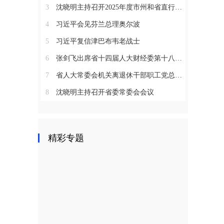
3
沈晓明主持召开2025年度市州和省直行业系统党（工）委书记抓基层党建工作述职评议会议
4
习近平会见芬兰总理奥尔波
5
习近平复信津巴布韦老战士
6
张剑飞出席省十四届人大财经委第十八次全体会议
7
省人大常委会机关离退休干部职工党总支召开2025年度总结表彰大会
8
沈晓明主持召开省委常委会会议
精彩专题