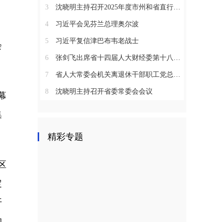
3
沈晓明主持召开2025年度市州和省直行业系统党（工）委书记抓基层党建工作述职评议会议
4
习近平会见芬兰总理奥尔波
5
习近平复信津巴布韦老战士
会
6
张剑飞出席省十四届人大财经委第十八次全体会议
7
省人大常委会机关离退休干部职工党总支召开2025年度总结表彰大会
8
沈晓明主持召开省委常委会会议
幕
集
精彩专题
区
定
开
的