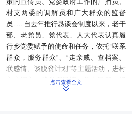
策的宣传员、党委政府工作的广播员、
村支两委的调解员和广大群众的监督
员..... 自去年推行恳谈会制度以来，老干
部、老党员、党代表、人大代表认真履
行乡党委赋予的使命和任务，依托“联系
群众，服务群众”、“走亲戚、查档案、
联感情、谈脱贫计划”等主题活动，进村
入户深入一线掌握民情、集中民智、畅
点击查看全文

通民意、服务民生，为及时有效解决民
生民本问题，充分发挥了应有的积极作
用，从而架起了党员干部与群众之间沟
通的桥梁，为全乡2018年度顺利脱贫验