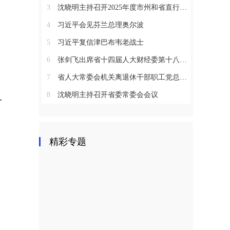
3
沈晓明主持召开2025年度市州和省直行业系统党（工）委书记抓基层党建工作述职评议会议
4
习近平会见芬兰总理奥尔波
5
习近平复信津巴布韦老战士
6
张剑飞出席省十四届人大财经委第十八次全体会议
7
省人大常委会机关离退休干部职工党总支召开2025年度总结表彰大会
8
沈晓明主持召开省委常委会会议
冬
精彩专题