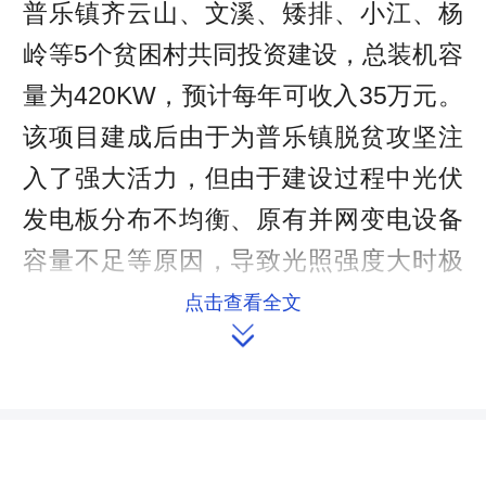
普乐镇齐云山、文溪、矮排、小江、杨
岭等5个贫困村共同投资建设，总装机容
量为420KW，预计每年可收入35万元。
该项目建成后由于为普乐镇脱贫攻坚注
入了强大活力，但由于建设过程中光伏
发电板分布不均衡、原有并网变电设备
容量不足等原因，导致光照强度大时极
易跳闸断电，只能部分正常发电，倘若
点击查看全文

不及时修整，将会极大减少村集体经济
收入。
在县人大代表郭垂芳及供电公司工
作人员的仔细检查下，排除了故障使光