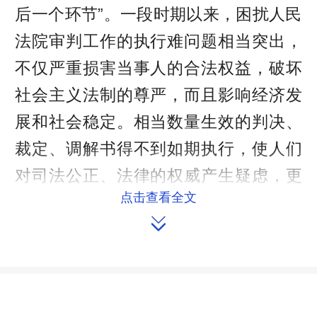
后一个环节”。一段时期以来，困扰人民
法院审判工作的执行难问题相当突出，
不仅严重损害当事人的合法权益，破坏
社会主义法制的尊严，而且影响经济发
展和社会稳定。相当数量生效的判决、
裁定、调解书得不到如期执行，使人们
对司法公正、法律的权威产生疑虑，更
点击查看全文
是动摇公民通过正当的或诉讼的途径寻

求公正的信心，甚至出现人民群众对政
法机关，乃至对党和国家的信任危机。
“执行难，难在哪里?难在被执行人