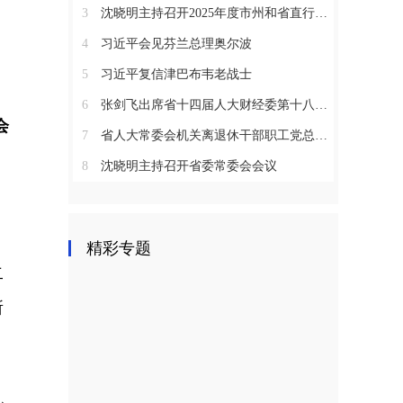
3
沈晓明主持召开2025年度市州和省直行业系统党（工）委书记抓基层党建工作述职评议会议
4
习近平会见芬兰总理奥尔波
5
习近平复信津巴布韦老战士
6
张剑飞出席省十四届人大财经委第十八次全体会议
会
7
省人大常委会机关离退休干部职工党总支召开2025年度总结表彰大会
8
沈晓明主持召开省委常委会会议
精彩专题
二
所
机