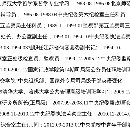
 北京师范大学哲学系哲学专业学习；1983.08-1986.08北京师
员；1986.08-1988.04中央纪委第六纪检室主任科员
监察部第五监察局主任科员；1989.11-1993.01监察部第五监察司三
、办公室副主任；1993.01-1994.10中央纪委执法监
03-1994.03挂职任江苏省句容县委副书记)；1994.10-
察室正处级检查员、监察员；1999.12-2005.12中央纪委监
1.09-2001.12国家行政学院第14期司局级公务员任职培训
04.01外交学院“中央组织部、国家外专局司局级干部英语强化
04.09清华大学、哈佛大学公共管理高级培训班学习)；2005.12
察研究所所长(正局级)；2007.09-2008.11中央纪委廉政理
.11-2010.12中央纪委执法监察室主任；2010.12-2014.0
室主任(其间：2012.09-2013.01中央党校中青年干部