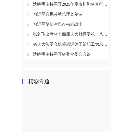
3
沈晓明主持召开2025年度市州和省直行业系统党（工）委书记抓基层党建工作述职评议会议
4
习近平会见芬兰总理奥尔波
5
习近平复信津巴布韦老战士
6
张剑飞出席省十四届人大财经委第十八次全体会议
7
省人大常委会机关离退休干部职工党总支召开2025年度总结表彰大会
8
沈晓明主持召开省委常委会会议
精彩专题