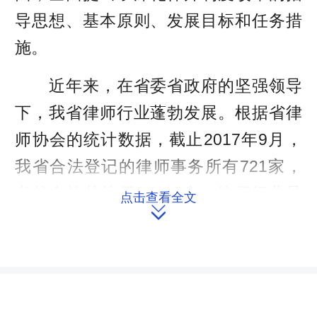
导思想、基本原则、发展目标和任务措
施。
近年来，在省委省政府的坚强领导
下，我省律师行业蓬勃发展。根据省律
师协会的统计数据，截止2017年9月，
我省合法登记的律师事务所有721家，
考核合格的律师11439人，律师行业呈
点击查看全文

现出人员增长快、法律服务市场分割细
化，律所建设类型多样化，法律服务
与“互联网+”相结合的新模式日益普遍等
新的形式，由此也产生了一系列的新情