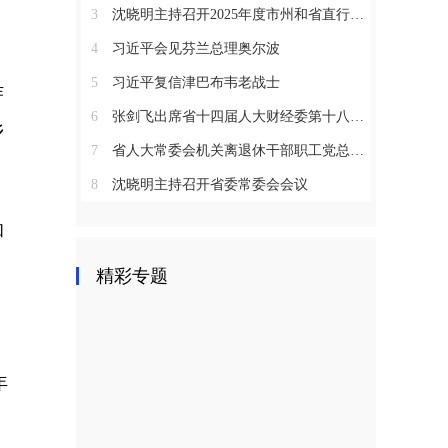
3
沈晓明主持召开2025年度市州和省直行业系统党（工）委书记抓基层党建工作述职评议会议
4
习近平会见芬兰总理奥尔波
5
习近平复信津巴布韦老战士
作
6
张剑飞出席省十四届人大财经委第十八次全体会议
乡
7
省人大常委会机关离退休干部职工党总支召开2025年度总结表彰大会
8
沈晓明主持召开省委常委会会议
和
、
精彩专题
年