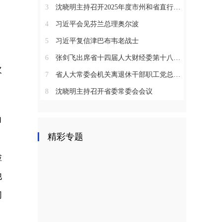
3
沈晓明主持召开2025年度市州和省直行业系统党（工）委书记抓基层党建工作述职评议会议
4
习近平会见芬兰总理奥尔波
5
习近平复信津巴布韦老战士
6
张剑飞出席省十四届人大财经委第十八次全体会议
次
7
省人大常委会机关离退休干部职工党总支召开2025年度总结表彰大会
8
沈晓明主持召开省委常委会会议
力
精彩专题
，
检
他
们