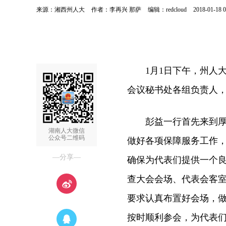
来源：湘西州人大
作者：李再兴 那萨
编辑：redcloud
2018-01-18 0
1月1日下午，州人大
会议秘书处各组负责人
彭益一行首先来到厚驿
湖南人大微信
公众号二维码
做好各项保障服务工作
—分享—
确保为代表们提供一个
查大会会场、代表会客
要求认真布置好会场，
按时顺利参会，为代表