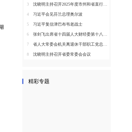
3
沈晓明主持召开2025年度市州和省直行业系统党（工）委书记抓基层党建工作述职评议会议
4
习近平会见芬兰总理奥尔波
5
习近平复信津巴布韦老战士
湖
6
张剑飞出席省十四届人大财经委第十八次全体会议
7
省人大常委会机关离退休干部职工党总支召开2025年度总结表彰大会
8
沈晓明主持召开省委常委会会议
精彩专题