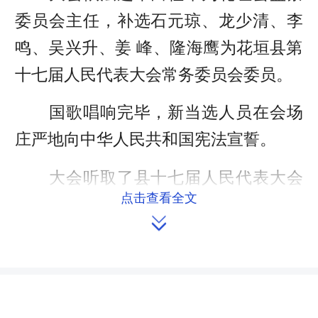
委员会主任，补选石元琼、龙少清、李
鸣、吴兴升、姜 峰、隆海鹰为花垣县第
十七届人民代表大会常务委员会委员。
国歌唱响完毕，新当选人员在会场
庄严地向中华人民共和国宪法宣誓。
大会听取了县十七届人民代表大会
点击查看全文
议案审查委员会关于代表议案处理情况

的报告，听取了县人大财政经济委员会
关于花垣县2017年国民经济和社会发展
计划执行情况及2018年计划(草案)审查
结果的报告、花垣县2017年财政预算执