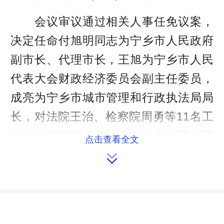
会议审议通过相关人事任免议案，
决定任命付旭明同志为宁乡市人民政府
副市长、代理市长，王旭为宁乡市人民
代表大会财政经济委员会副主任委员，
成亮为宁乡市城市管理和行政执法局局
长，对法院王治、检察院周勇等11名工
作人员进行了任命，对240名法院人民
点击查看全文
陪审员进行了任命。会上，喻亚军主任

颁发了任命书，新任命人员进行了宪法
宣誓，并寄予了殷切希望和期盼。
会议还听取和审议了市“一府两