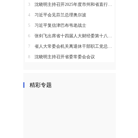
3
沈晓明主持召开2025年度市州和省直行业系统党（工）委书记抓基层党建工作述职评议会议
4
习近平会见芬兰总理奥尔波
5
习近平复信津巴布韦老战士
6
张剑飞出席省十四届人大财经委第十八次全体会议
7
省人大常委会机关离退休干部职工党总支召开2025年度总结表彰大会
8
沈晓明主持召开省委常委会会议
精彩专题