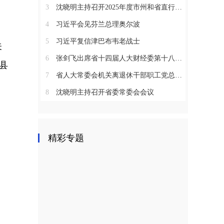
3
沈晓明主持召开2025年度市州和省直行业系统党（工）委书记抓基层党建工作述职评议会议
4
习近平会见芬兰总理奥尔波
5
习近平复信津巴布韦老战士
关
6
张剑飞出席省十四届人大财经委第十八次全体会议
县
7
省人大常委会机关离退休干部职工党总支召开2025年度总结表彰大会
8
沈晓明主持召开省委常委会会议
精彩专题