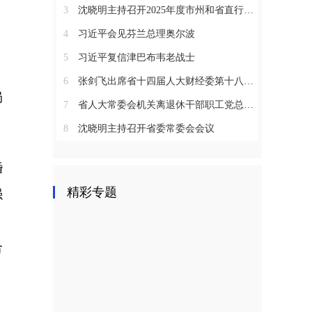
3
沈晓明主持召开2025年度市州和省直行业系统党（工）委书记抓基层党建工作述职评议会议
4
习近平会见芬兰总理奥尔波
5
习近平复信津巴布韦老战士
6
张剑飞出席省十四届人大财经委第十八次全体会议
局
7
省人大常委会机关离退休干部职工党总支召开2025年度总结表彰大会
8
沈晓明主持召开省委常委会会议
婚
精彩专题
强
，
合
了