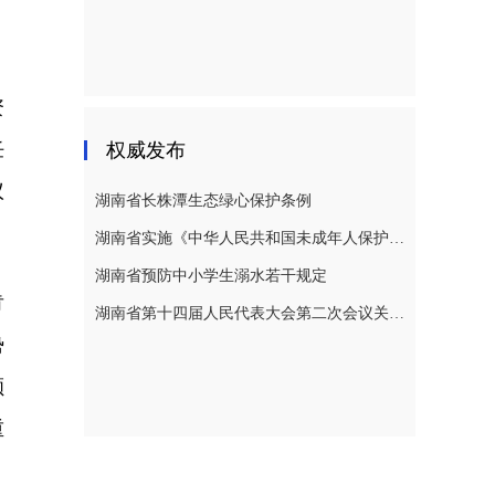
、
资
任
权威发布
议
湖南省长株潭生态绿心保护条例
湖南省实施《中华人民共和国未成年人保护法》若干规定
湖南省预防中小学生溺水若干规定
肯
湖南省第十四届人民代表大会第二次会议关于湖南省人民代表大会常务委员会工作报告的决议
势
颁
重
，