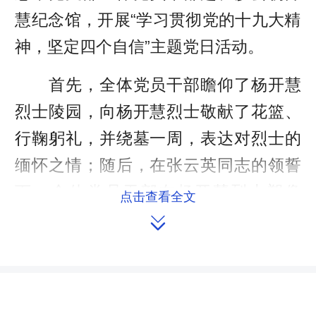
慧纪念馆，开展“学习贯彻党的十九大精
神，坚定四个自信”主题党日活动。
首先，全体党员干部瞻仰了杨开慧
烈士陵园，向杨开慧烈士敬献了花篮、
行鞠躬礼，并绕墓一周，表达对烈士的
缅怀之情；随后，在张云英同志的领誓
下，全体党员干部在杨开慧烈士塑像
点击查看全文
前，庄严地重温了入党誓词；在杨开慧

烈士纪念馆和故居，大家从一幅幅照
片、一件件实物中，追忆着烈士的生平
事迹，感受烈士伟大的人格魅力和坚定