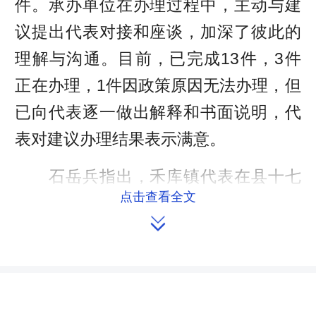
件。承办单位在办理过程中，主动与建
议提出代表对接和座谈，加深了彼此的
理解与沟通。目前，已完成13件，3件
正在办理，1件因政策原因无法办理，但
已向代表逐一做出解释和书面说明，代
表对建议办理结果表示满意。
石岳兵指出，禾库镇代表在县十七
点击查看全文
届人大一次会议期间，提出建议的数量

多、质量高，涵盖了全县经济社会发展
中的热点、难点问题，体现了人大代表
履职为民的责任感和使命感。 石岳
兵强调，认真办理代表建议是“一府两