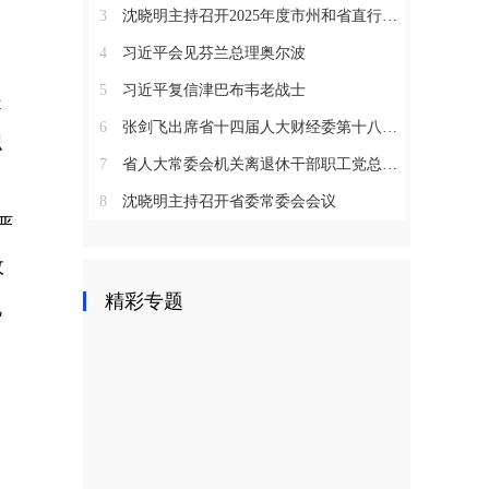
3
沈晓明主持召开2025年度市州和省直行业系统党（工）委书记抓基层党建工作述职评议会议
4
习近平会见芬兰总理奥尔波
5
习近平复信津巴布韦老战士
提
6
张剑飞出席省十四届人大财经委第十八次全体会议
织
7
省人大常委会机关离退休干部职工党总支召开2025年度总结表彰大会
8
沈晓明主持召开省委常委会会议
严
政
精彩专题
规