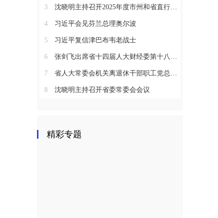
3
沈晓明主持召开2025年度市州和省直行业系统党（工）委书记抓基层党建工作述职评议会议
4
习近平会见芬兰总理奥尔波
5
习近平复信津巴布韦老战士
6
张剑飞出席省十四届人大财经委第十八次全体会议
7
省人大常委会机关离退休干部职工党总支召开2025年度总结表彰大会
8
沈晓明主持召开省委常委会会议
精彩专题