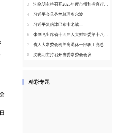
3
沈晓明主持召开2025年度市州和省直行业系统党（工）委书记抓基层党建工作述职评议会议
4
习近平会见芬兰总理奥尔波
5
习近平复信津巴布韦老战士
6
张剑飞出席省十四届人大财经委第十八次全体会议
条
7
省人大常委会机关离退休干部职工党总支召开2025年度总结表彰大会
人
8
沈晓明主持召开省委常委会会议
传
精彩专题
会
日