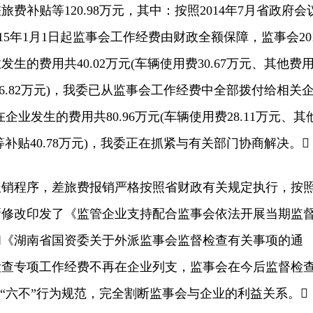
贴等120.98万元，其中：按照2014年7月省政府会
015年1月1日起监事会工作经费由财政全额保障，监事会20
业发生的费用共40.02万元(车辆使用费30.67万元、其他费
贴6.82万元)，我委已从监事会工作经费中全部拨付给相关
年在企业发生的费用共80.96万元(车辆使用费28.11万元、其
费等补贴40.78万元)，我委正在抓紧与有关部门协商解决。
程序，差旅费报销严格按照省财政有关规定执行，按
新修改印发了《监管企业支持配合监事会依法开展当期监
和《湖南省国资委关于外派监事会监督检查有关事项的通
检查专项工作经费不再在企业列支，监事会在今后监督检
、“六不”行为规范，完全割断监事会与企业的利益关系。