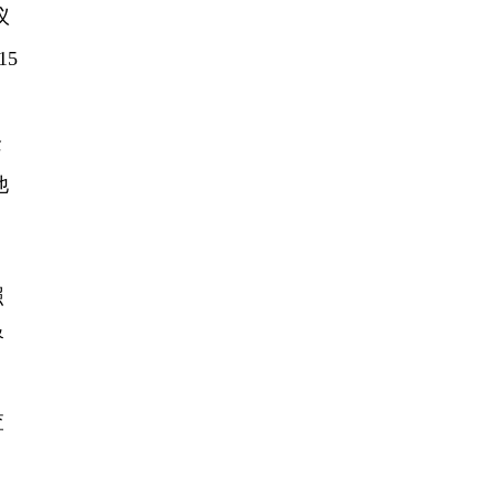
议
15
用
企
他
照
督
查