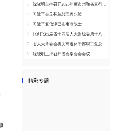
3
沈晓明主持召开2025年度市州和省直行业系统党（工）委书记抓基层党建工作述职评议会议
4
习近平会见芬兰总理奥尔波
5
习近平复信津巴布韦老战士
6
张剑飞出席省十四届人大财经委第十八次全体会议
7
省人大常委会机关离退休干部职工党总支召开2025年度总结表彰大会
8
沈晓明主持召开省委常委会会议
精彩专题
告
题